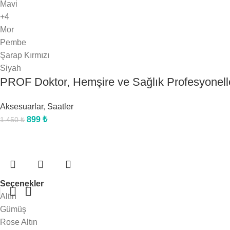
Mavi
+4
Mor
Pembe
Şarap Kırmızı
Siyah
PROF Doktor, Hemşire ve Sağlık Profesyonelle
Aksesuarlar
,
Saatler
899
₺
1.450
₺
Seçenekler
Altın
Gümüş
Rose Altın