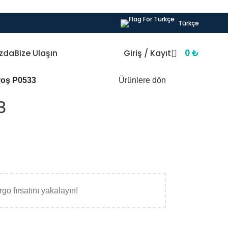
Türkçe
zda
Bize Ulaşın
Giriş / Kayıt
0
₺
oş P0533
Ürünlere dön
3
go fırsatını yakalayın!