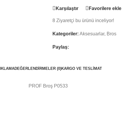
Karşılaştır
Favorilere ekle
8
Ziyaretçi bu ürünü inceliyor!
Kategoriler:
Aksesuarlar
,
Bros
Paylaş:
IKLAMA
DEĞERLENDIRMELER (0)
KARGO VE TESLIMAT
PROF Broş P0533