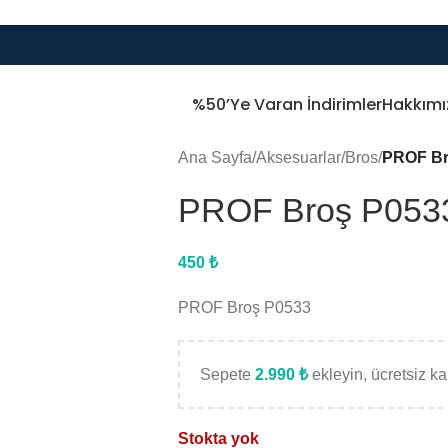
%50’ye Varan İndirimler
Hakkımı
Ana Sayfa
/
Aksesuarlar
/
Bros
/
PROF Br
PROF Broş P053
450
₺
PROF Broş P0533
Sepete
2.990
₺
ekleyin, ücretsiz kar
Stokta yok