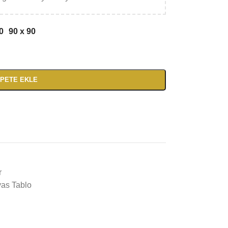
0
90 x 90
PETE EKLE
r
vas Tablo