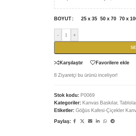
25 x 35
50 x 70
70 x 10
BOYUT
-
+
SE
Karşılaştır
Favorilere ekle
8
Ziyaretçi bu ürünü inceliyor!
Stok kodu:
P0069
Kategoriler:
Kanvas Baskılar
,
Tablola
Etiketler:
Göğüs Kafesi-Çiçekler Kan
Paylaş: