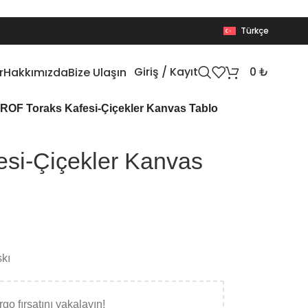
Türkçe
Giriş / Kayıt
0
₺
r
Hakkımızda
Bize Ulaşın
ROF Toraks Kafesi-Çiçekler Kanvas Tablo
si-Çiçekler Kanvas
skı
go fırsatını yakalayın!