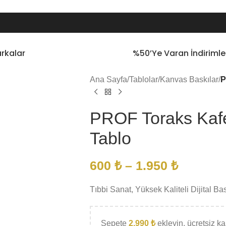
rkalar
%50’ye Varan İndirimle
Ana Sayfa
/
Tablolar
/
Kanvas Baskılar
/
P
PROF Toraks Kafe
Tablo
600
₺
–
1.950
₺
Tıbbi Sanat, Yüksek Kaliteli Dijital Ba
Sepete
2.990
₺
ekleyin, ücretsiz kar